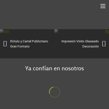
INICIO
SERVICIOS
NOSOTROS
Rótulo y Cartel Publicitario
Impresión Vinilo Glaseado
Gran Formato
Decoración
TRABAJOS
BLOG
Ya confían en nosotros
CONTACTO
FTP