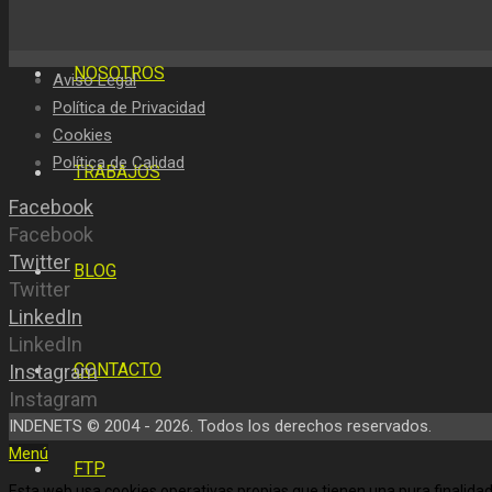
NOSOTROS
Aviso Legal
Política de Privacidad
Cookies
Política de Calidad
TRABAJOS
Facebook
Facebook
Twitter
BLOG
Twitter
LinkedIn
LinkedIn
CONTACTO
Instagram
Instagram
INDENETS © 2004 - 2026. Todos los derechos reservados.
Menú
FTP
Esta web usa cookies operativas propias que tienen una pura finalidad