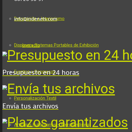
info@indenets.com
Decoración e Interiorismo
Displays y Sistemas Portables de Exhibición
contacto
Presupuesto en 24 horas
Eventos y Congresos
Personalización Textil
Envía tus archivos
Artículos Publicitarios – Merchandising