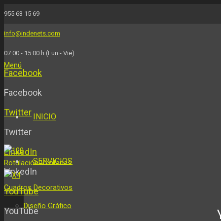
955 63 15 69
info@indenets.com
07:00 - 15:00 h (Lun - Vie)
Menú
Facebook
Facebook
Twitter
INICIO
Twitter
LinkedIn
SERVICIOS
Rotulación Ventanas
LinkedIn
Cuadros Decorativos
YouTube
Diseño Gráfico
YouTube